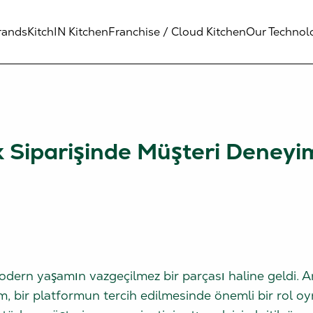
rands
KitchIN Kitchen
Franchise / Cloud Kitchen
Our Technol
 Siparişinde Müşteri Deneyim
odern yaşamın vazgeçilmez bir parçası haline geldi. A
, bir platformun tercih edilmesinde önemli bir rol oyn