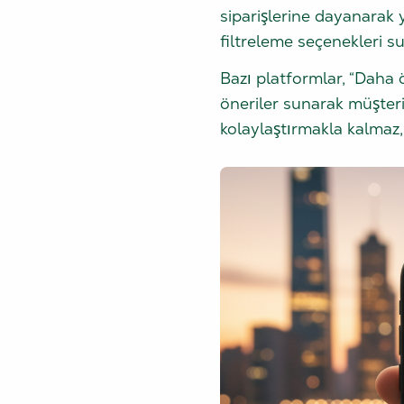
siparişlerine dayanarak 
filtreleme seçenekleri s
Bazı platformlar, “Daha ö
öneriler sunarak müşteri 
kolaylaştırmakla kalmaz, 