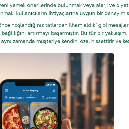
yeni yemek önerilerinde bulunmak veya alerji ve diyet t
unmak, kullanıcıların ihtiyaçlarına uygun bir deneyim s
nce hoşlandığınız tatlardan ilham aldık” gibi mesajlarla
bağlılığını artırmayı başarmıştır. Bu tür bir yaklaşım, 
aynı zamanda müşteriye kendini özel hissettirir ve keşif