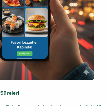
 Süreleri