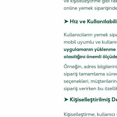
ve kişiselleştirme gibi f
online yemek siparişinde
➤ Hız ve Kullanılabili
Kullanıcıların yemek sipa
mobil uyumlu ve kullanıc
uygulamanın yüklenme sü
olasılığını önemli ölçüd
Örneğin, adres bilgileri
sipariş tamamlama süreci
seçenekleri, müşterilerin
sipariş verirken bu özell
➤ Kişiselleştirilmiş 
Kişiselleştirme, kullanıc