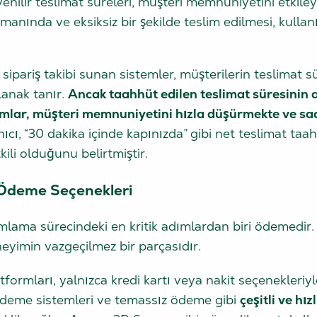
enilir teslimat süreleri, müşteri memnuniyetini etkile
amanında ve eksiksiz bir şekilde teslim edilmesi, kullan
sipariş takibi sunan sistemler, müşterilerin teslimat s
lanak tanır.
Ancak taahhüt edilen teslimat süresinin a
rumlar, müşteri memnuniyetini hızla düşürmekte ve s
ıcı, “30 dakika içinde kapınızda” gibi net teslimat taah
ili olduğunu belirtmiştir.
i Ödeme Seçenekleri
amlama sürecindeki en kritik adımlardan biri ödemedi
eneyimin vazgeçilmez bir parçasıdır.
formları, yalnızca kredi kartı veya nakit seçenekleriyl
 ödeme sistemleri ve temassız ödeme gibi
çeşitli ve hı